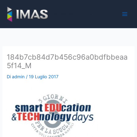
Vai
al
iMaS - Soluzioni digitali per la scuola e la PA
contenuto
184b7cb84d7b456c96a0bdfbbeaa
5f14_M
Di
admin
/
19 Luglio 2017