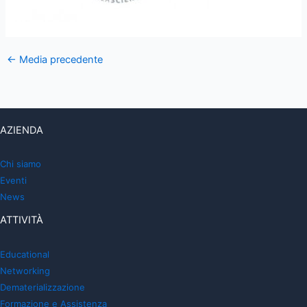
←
Media precedente
AZIENDA
Chi siamo
Eventi
News
ATTIVITÀ
Educational
Networking
Dematerializzazione
Formazione e Assistenza