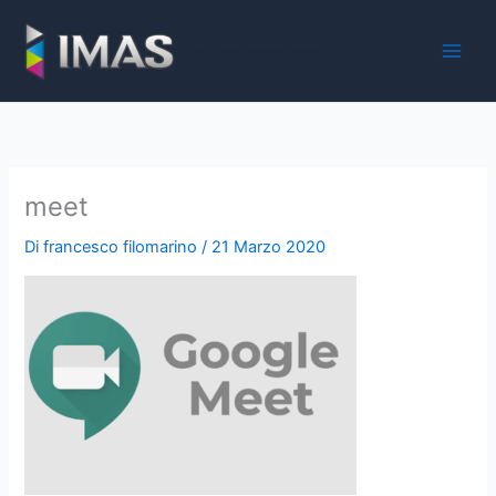
Vai
al
iMaS - Soluzioni digitali per la scuola e la PA
contenuto
meet
Di
francesco filomarino
/
21 Marzo 2020