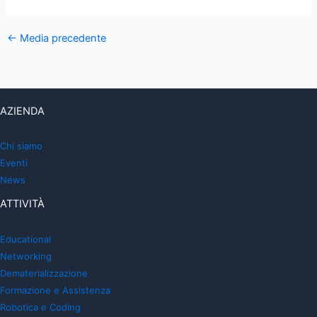
←
Media precedente
AZIENDA
Chi siamo
Eventi
News
ATTIVITÀ
Educational
Networking
Dematerializzazione
Formazione e Assistenza
Robotica e Coding