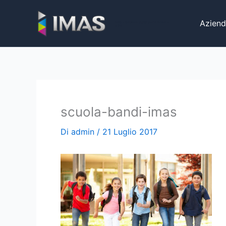
Vai
al
Aziend
iMaS - Soluzioni digitali per la scuola e
la PA
contenuto
scuola-bandi-imas
Di
admin
/
21 Luglio 2017