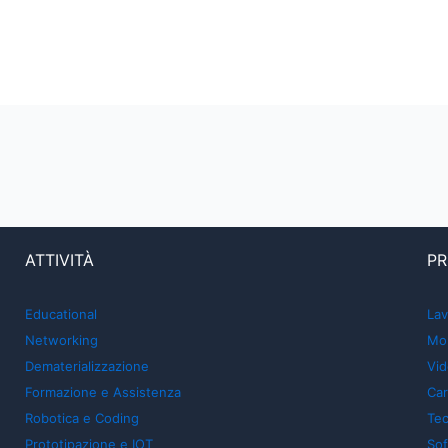
ATTIVITÀ
PR
Educational
Lav
Networking
Mon
Dematerializzazione
Vid
Formazione e Assistenza
Car
Robotica e Coding
Tec
Prototipazione e IOT
So