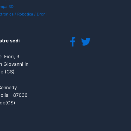
ampa 3D
ttronica / Robotica / Droni
stre sedi
i Fiori, 3
 Giovanni in
re (CS)
Kennedy
olis - 87036 -
de(CS)