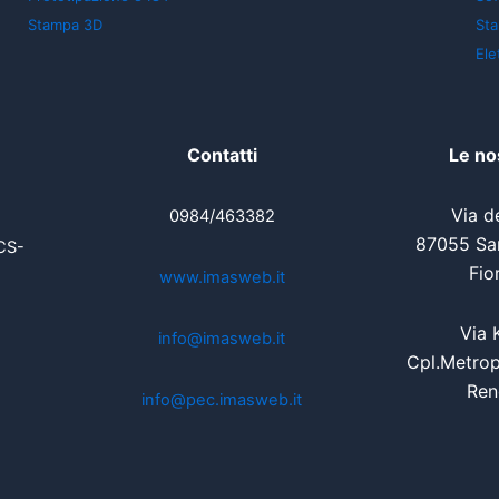
Stampa 3D
St
Ele
Contatti
Le no
Via de
0984/463382
87055 San
CS-
Fio
www.imasweb.it
Via 
info@imasweb.it
Cpl.Metrop
Ren
info@pec.imasweb.it