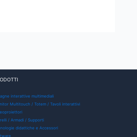
ODOTTI
agne interattive multimediali
itor Multitouch / Totem / Tavoli interattivi
eoproiettori
relli / Armadi / Supporti
nologie didattiche e Accessori
ftware