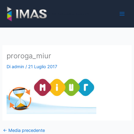
Vai
al
iMaS - Soluzioni digitali per la scuola e la PA
contenuto
proroga_miur
Di
admin
/
21 Luglio 2017
←
Media precedente