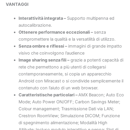
VANTAGGI
Interattività integrata –
Supporto multipenna ed
autocalibrazione.
Ottenere performance eccezionali –
senza
compromettere la qualità e la versatilità di utilizzo.
Senza ombre e riflessi –
immagini di grande impatto
visivo che coinvolgono l’audience
Image sharing senza fili –
grazie a potenti capacità di
rete che permettono a più utenti di collegarsi
contemporaneamente, si copia un apparecchio
Android con Miracast o si condivide semplicemente il
contenuto con l’aiuto di un web browser.
Caratteristische particolari –
AMX Beacon; Auto
Eco
Mode
; Auto Power ON/OFF;
Carbon Savings Meter
;
Colour management; Trasmissione Dati via LAN;
Crestron RoomView; Simulazione
DICOM
; Funzione
di spegnimento alimentazione; Modalità High
Altitude; Incluso modulo interattivo e penna; Slot di