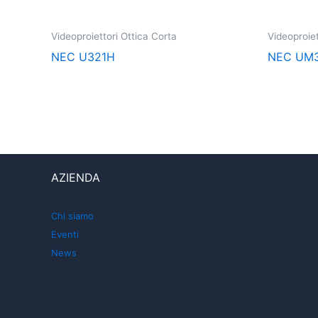
Videoproiettori Ottica Corta
Videoproiet
NEC U321H
NEC UM
AZIENDA
Chi siamo
Eventi
News