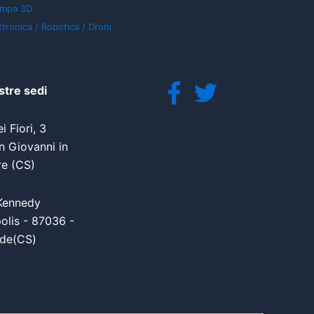
ampa 3D
ttronica / Robotica / Droni
stre sedi
i Fiori, 3
 Giovanni in
re (CS)
Kennedy
olis - 87036 -
de(CS)