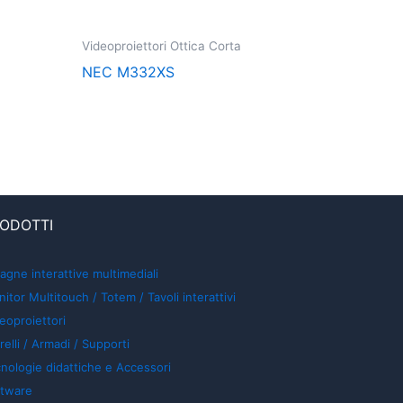
Videoproiettori Ottica Corta
NEC M332XS
ODOTTI
agne interattive multimediali
itor Multitouch / Totem / Tavoli interattivi
eoproiettori
relli / Armadi / Supporti
nologie didattiche e Accessori
ftware