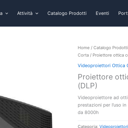
a
Attività
Catalogo Prodotti
Eventi
Port
Home
/
Catalogo Prodotti
Corta
/ Proiettore ottica
Videoproiettori Ottica
Proiettore ot
(DLP)
Videoproiettore ad ot
prestazioni per l’uso i
da 8000h
Categoria:
Videoproiettori