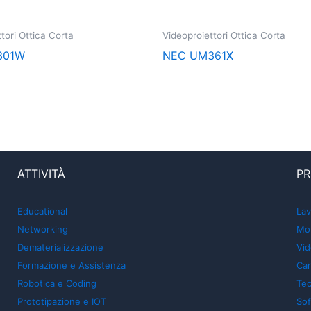
tori Ottica Corta
Videoproiettori Ottica Corta
301W
NEC UM361X
ATTIVITÀ
PR
Educational
Lav
Networking
Mon
Dematerializzazione
Vid
Formazione e Assistenza
Car
Robotica e Coding
Tec
Prototipazione e IOT
So