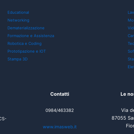
Educational
Lav
Networking
Mon
Dematerializzazione
Vid
Formazione e Assistenza
Car
Robotica e Coding
Tec
Prototipazione e IOT
So
Stampa 3D
St
Ele
Contatti
Le no
Via de
0984/463382
87055 San
CS-
Fio
www.imasweb.it