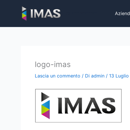
Vai
al
Aziend
iMaS - Soluzioni digitali per la scuola e
la PA
contenuto
logo-imas
Lascia un commento
/ Di
admin
/
13 Luglio