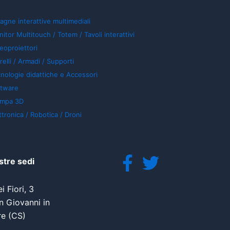
agne interattive multimediali
itor Multitouch / Totem / Tavoli interattivi
eoproiettori
relli / Armadi / Supporti
nologie didattiche e Accessori
ftware
ampa 3D
ttronica / Robotica / Droni
stre sedi
i Fiori, 3
 Giovanni in
re (CS)