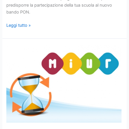
predisporre la partecipazione della tua scuola al nuovo
bando PON.
Leggi tutto »
Progetti
PON
/
FESR
possibilità
di
richiedere
proroga
per
la
scadenza