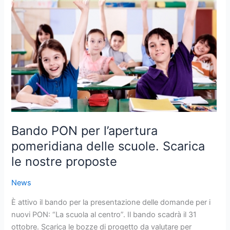
per
l’apertura
pomeridiana
delle
scuole.
Scarica
le
nostre
proposte
Bando PON per l’apertura
pomeridiana delle scuole. Scarica
le nostre proposte
News
È attivo il bando per la presentazione delle domande per i
nuovi PON: “La scuola al centro”. Il bando scadrà il 31
ottobre. Scarica le bozze di progetto da valutare per