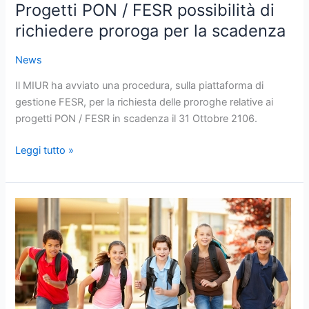
Progetti PON / FESR possibilità di
richiedere proroga per la scadenza
News
Il MIUR ha avviato una procedura, sulla piattaforma di
gestione FESR, per la richiesta delle proroghe relative ai
progetti PON / FESR in scadenza il 31 Ottobre 2106.
Leggi tutto »
“La
scuola
al
Centro”
Bando
da
240